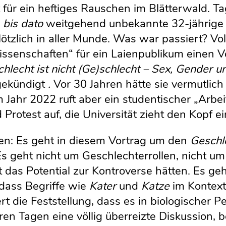
für ein heftiges Rauschen im Blätterwald. Ta
e
bis dato
weitgehend unbekannte 32-jährige D
ötzlich in aller Munde. Was war passiert? V
ssenschaften“ für ein Laienpublikum einen V
hlecht ist nicht (Ge)schlecht – Sex, Gender u
gekündigt
.
Vor 30 Jahren hätte sie vermutlich
Jahr 2022 ruft aber ein studentischer „Arbeit
 Protest auf, die Universität zieht den Kopf 
men: Es geht in diesem Vortrag um den
Geschle
 Es geht nicht um Geschlechterrollen, nicht 
t das Potential zur Kontroverse hätten. Es ge
dass Begriffe wie
Kater
und
Katze
im Kontext
 die Feststellung, dass es in biologischer P
en Tagen eine völlig überreizte Diskussion, b