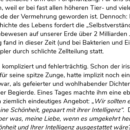
, weil er bei fast allen höheren Tier- und vie
hode der Vermehrung geworden ist. Dennoch
hichte des Lebens fordert die „Selbstverständ
Lebewesen auf unserer Erde über 2 Milliarden
nd in dieser Zeit (und bei Bakterien und Ei
ler durch schlichte Zellteilung statt.
kompliziert und fehlerträchtig. Schon der ir
ür seine spitze Zunge, hatte implizit noch e
ar, als gefeierter und wohlhabender Dichte
er Begierde. Eines Tages machte ihm eine eb
n ziemlich eindeutiges Angebot: „
Wir sollten
ine Schönheit, gepaart mit ihrer Intelligenz“.
er was, meine Liebe, wenn es umgekehrt h
eit und Ihrer Intelligenz ausgestattet wäre