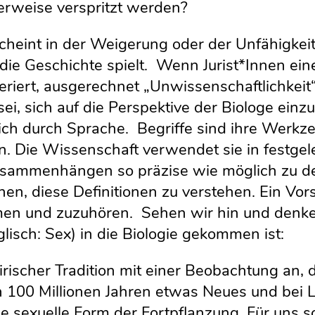
iterweise verspritzt werden?
heint in der Weigerung oder der Unfähigkeit 
ie Geschichte spielt. Wenn Jurist*Innen einer
eferiert, ausgerechnet „Unwissenschaftlichke
sei, sich auf die Perspektive der Biologe ein
 sich durch Sprache. Begriffe sind ihre Werk
. Die Wissenschaft verwendet sie in festge
usammenhängen so präzise wie möglich zu de
en, diese Definitionen zu verstehen. Ein Vor
atmen und zuzuhören. Sehen wir hin und denk
glisch: Sex) in die Biologie gekommen ist:
mpirischer Tradition mit einer Beobachtung an
en 100 Millionen Jahren etwas Neues und bei 
ie sexuelle Form der Fortpflanzung. Für uns 