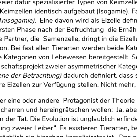
eier dafür spezialisierter Typen von Keimzell
eimzellen identisch aufgebaut (Isogamie). F
Anisogamie).
Eine davon wird als Eizelle defini
er ersten Phase nach der Befruchtung die Er
artner, die Samenzelle, dringt in die Eizelle
ion. Bei fast allen Tierarten werden beide Ka
 Kategorien von Lebewesen bereitgestellt. S
schaftsprojekt zweier asymmetrischer Kate
ene der Betrachtung)
dadurch definiert, dass 
re Eizellen zur Verfügung stellen. Nicht mehr
 der eine oder andere Protagonist der Theorie
charren und hereingrätschen wollen: Ja, abe
n der Tat. Die Evolution ist unglaublich erfind
ng zweier Leiber“. Es existieren Tierarten, b