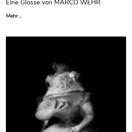
Eine Glosse von MARCO WEHR
Der Baerbock – Ein Tagebuch des Unverstands
Mehr ..